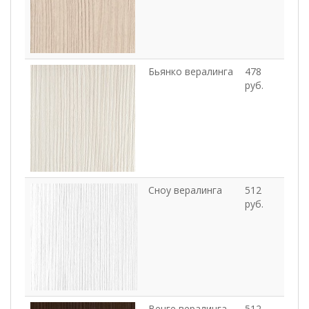
Бьянко вералинга
478
руб.
Сноу вералинга
512
руб.
Венге вералинга
512